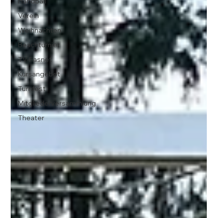
Handball
Verein
Weihnachten
Beachturnier
TV-Fasnet
Kursangebot
Turnfest
Mitgliederversammlung
Theater