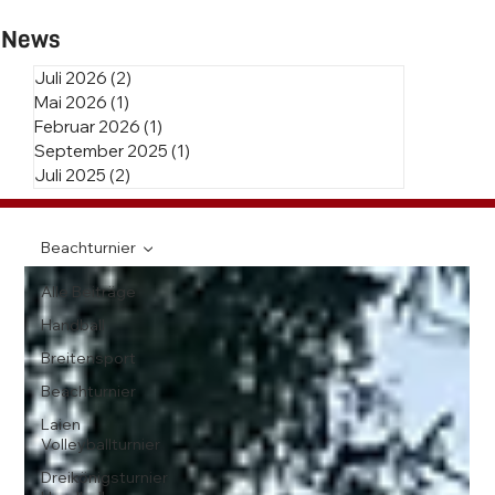
News
Juli 2026
(2)
2 Beiträge
Mai 2026
(1)
1 Beitrag
Februar 2026
(1)
1 Beitrag
September 2025
(1)
1 Beitrag
Juli 2025
(2)
2 Beiträge
Beachturnier
Alle Beiträge
Handball
Breitensport
Beachturnier
Laien
Volleyballturnier
Dreikönigsturnier