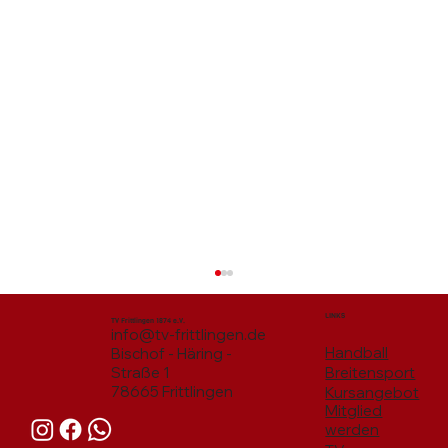
LINKS
TV Frittlingen 1874 e.V.
info@tv-frittlingen.de
Handball
Bischof - Häring -
Breitensport
Straße 1
78665 Frittlingen
Kursangebot
Mitglied
werden