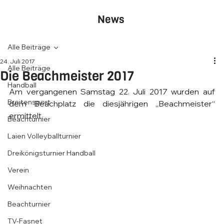
News
Alle Beiträge
24. Juli 2017
Alle Beiträge
Die Beachmeister 2017
Handball
Am vergangenen Samstag 22. Juli 2017 wurden auf 
Breitensport
dem Beachplatz die diesjährigen „Beachmeister“ 
ermittelt. 
Beachturnier
Laien Volleyballturnier
Dreikönigsturnier Handball
Verein
Weihnachten
Beachturnier
TV-Fasnet