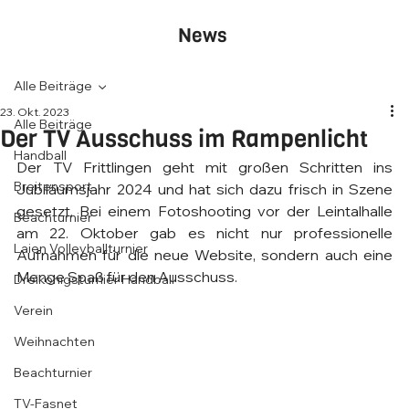
News
Alle Beiträge
23. Okt. 2023
Alle Beiträge
Der TV Ausschuss im Rampenlicht
Handball
Der TV Frittlingen geht mit großen Schritten ins 
Breitensport
Jubiläumsjahr 2024 und hat sich dazu frisch in Szene 
gesetzt. Bei einem Fotoshooting vor der Leintalhalle 
Beachturnier
am 22. Oktober gab es nicht nur professionelle 
Laien Volleyballturnier
Aufnahmen für die neue Website, sondern auch eine 
Menge Spaß für den Ausschuss.
Dreikönigsturnier Handball
Verein
Weihnachten
Beachturnier
TV-Fasnet