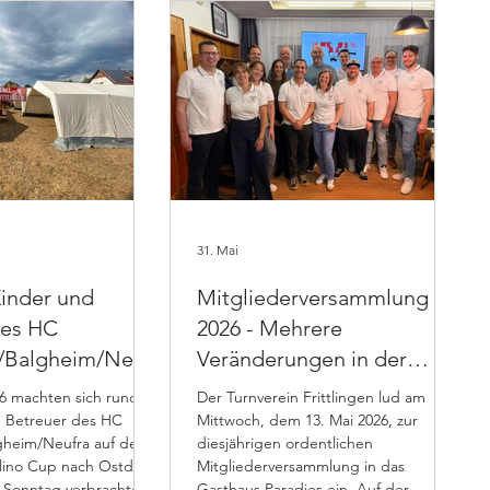
31. Mai
Kinder und
Mitgliederversammlung
des HC
2026 - Mehrere
n/Balgheim/Neufr
Veränderungen in der
n den Berolino
Vereinsführung
Der Turnverein Frittlingen lud am
tdorf
d Betreuer des HC
Mittwoch, dem 13. Mai 2026, zur
lgheim/Neufra auf den
diesjährigen ordentlichen
ino Cup nach Ostdorf.
Mitgliederversammlung in das
s Sonntag verbrachten
Gasthaus Paradies ein. Auf der