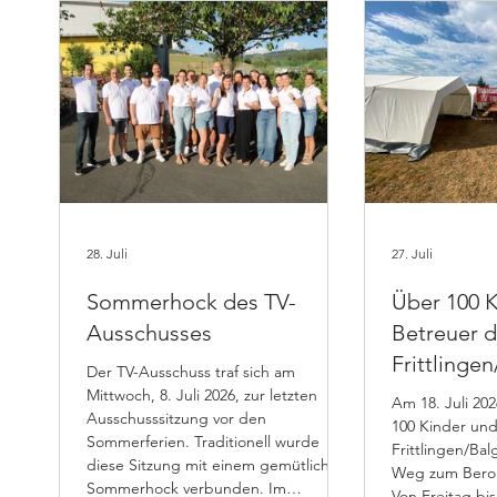
28. Juli
27. Juli
Sommerhock des TV-
Über 100 
Ausschusses
Betreuer 
Frittlinge
Der TV-Ausschuss traf sich am
a besuche
Mittwoch, 8. Juli 2026, zur letzten
Am 18. Juli 2026 machten sich rund
Ausschusssitzung vor den
Cup in Os
100 Kinder un
Sommerferien. Traditionell wurde
Frittlingen/Ba
diese Sitzung mit einem gemütlichen
Weg zum Berol
Sommerhock verbunden. Im
Von Freitag bi