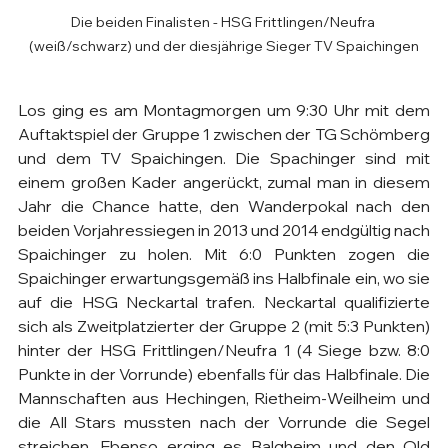
Die beiden Finalisten - HSG Frittlingen/Neufra 
(weiß/schwarz) und der diesjährige Sieger TV Spaichingen
Los ging es am Montagmorgen um 9:30 Uhr mit dem 
Auftaktspiel der Gruppe 1 zwischen der TG Schömberg 
und dem TV Spaichingen. Die Spachinger sind mit 
einem großen Kader angerückt, zumal man in diesem 
Jahr die Chance hatte, den Wanderpokal nach den 
beiden Vorjahressiegen in 2013 und 2014 endgültig nach 
Spaichinger zu holen. Mit 6:0 Punkten zogen die 
Spaichinger erwartungsgemäß ins Halbfinale ein, wo sie 
auf die HSG Neckartal trafen. Neckartal qualifizierte 
sich als Zweitplatzierter der Gruppe 2 (mit 5:3 Punkten) 
hinter der HSG Frittlingen/Neufra 1 (4 Siege bzw. 8:0 
Punkte in der Vorrunde) ebenfalls für das Halbfinale. Die 
Mannschaften aus Hechingen, Rietheim-Weilheim und 
die All Stars mussten nach der Vorrunde die Segel 
streichen. Ebenso erging es Balgheim und den Old 