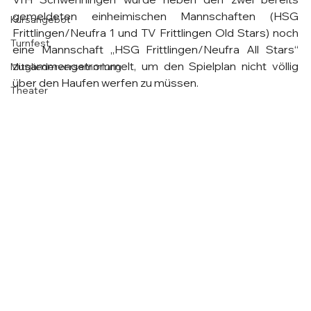
gemeldeten einheimischen Mannschaften (HSG 
Kursangebot
Frittlingen/Neufra 1 und TV Frittlingen Old Stars) noch 
Turnfest
eine Mannschaft „HSG Frittlingen/Neufra All Stars“ 
zusammengetrommelt, um den Spielplan nicht völlig 
Mitgliederversammlung
über den Haufen werfen zu müssen.
Theater