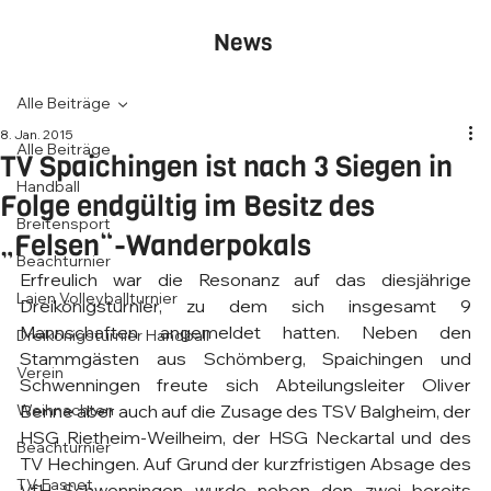
News
Alle Beiträge
8. Jan. 2015
Alle Beiträge
TV Spaichingen ist nach 3 Siegen in
Handball
Folge endgültig im Besitz des
Breitensport
„Felsen“-Wanderpokals
Beachturnier
Erfreulich war die Resonanz auf das diesjährige 
Laien Volleyballturnier
Dreikönigsturnier, zu dem sich insgesamt 9 
Mannschaften angemeldet hatten. Neben den 
Dreikönigsturnier Handball
Stammgästen aus Schömberg, Spaichingen und 
Verein
Schwenningen freute sich Abteilungsleiter Oliver 
Weihnachten
Benne aber auch auf die Zusage des TSV Balgheim, der 
HSG Rietheim-Weilheim, der HSG Neckartal und des 
Beachturnier
TV Hechingen. Auf Grund der kurzfristigen Absage des 
TV-Fasnet
VfH Schwenningen wurde neben den zwei bereits 