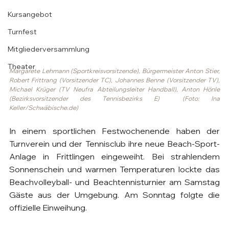
Kursangebot
Turnfest
Mitgliederversammlung
Theater
Margarete Lehmann (Sportkreisvorsitzende), Bürgermeister Anton Stier, 
Robert Frittrang (Vorsitzender TC), Johannes Benne (Vorsitzender TV), 
Michael Krüger (TV Neufra Abteilungsleiter Handball), Anton Hönle 
(Bezirksvorsitzender des Tennisbezirks E)  (Foto: Ina 
Keller/Schwäbische.de)
In einem sportlichen Festwochenende haben der 
Turnverein und der Tennisclub ihre neue Beach-Sport-
Anlage in Frittlingen eingeweiht. Bei strahlendem 
Sonnenschein und warmen Temperaturen lockte das 
Beachvolleyball- und Beachtennisturnier am Samstag 
Gäste aus der Umgebung. Am Sonntag folgte die 
offizielle Einweihung.