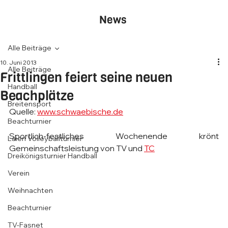
News
Alle Beiträge
10. Juni 2013
Alle Beiträge
Frittlingen feiert seine neuen
Handball
Beachplätze
Breitensport
Quelle: 
www.schwaebische.de
Beachturnier
Sportlich-festliches Wochenende krönt 
Laien Volleyballturnier
Gemeinschaftsleistung von TV und 
TC
Dreikönigsturnier Handball
Verein
Weihnachten
Beachturnier
TV-Fasnet