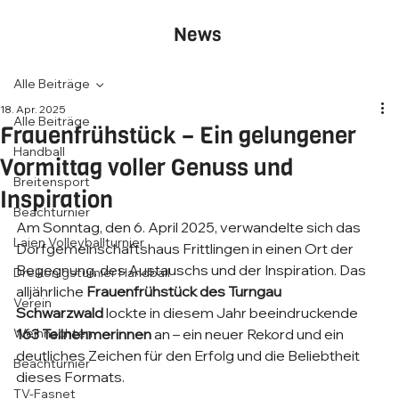
News
Alle Beiträge
18. Apr. 2025
Alle Beiträge
Frauenfrühstück – Ein gelungener
Handball
Vormittag voller Genuss und
Breitensport
Inspiration
Beachturnier
Am Sonntag, den 6. April 2025, verwandelte sich das 
Laien Volleyballturnier
Dorfgemeinschaftshaus Frittlingen in einen Ort der 
Begegnung, des Austauschs und der Inspiration. Das 
Dreikönigsturnier Handball
alljährliche 
Frauenfrühstück des Turngau 
Verein
Schwarzwald
 lockte in diesem Jahr beeindruckende 
Weihnachten
163 Teilnehmerinnen
 an – ein neuer Rekord und ein 
deutliches Zeichen für den Erfolg und die Beliebtheit 
Beachturnier
dieses Formats.
TV-Fasnet