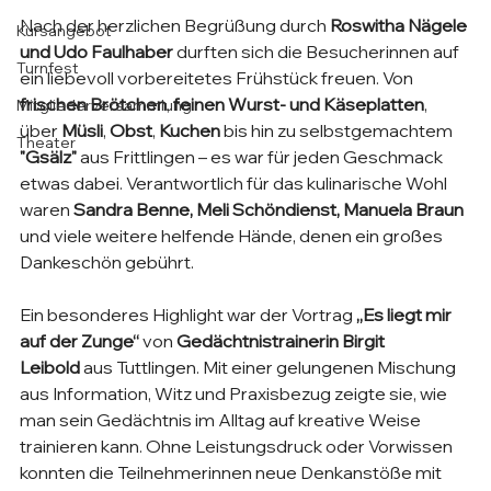
Nach der herzlichen Begrüßung durch 
Roswitha Nägele 
Kursangebot
und Udo Faulhaber
 durften sich die Besucherinnen auf 
Turnfest
ein liebevoll vorbereitetes Frühstück freuen. Von 
frischen Brötchen
, 
feinen Wurst- und Käseplatten
, 
Mitgliederversammlung
über 
Müsli
, 
Obst
, 
Kuchen
 bis hin zu selbstgemachtem 
Theater
"Gsälz"
 aus Frittlingen – es war für jeden Geschmack 
etwas dabei. Verantwortlich für das kulinarische Wohl 
waren 
Sandra Benne, Meli Schöndienst, Manuela Braun
und viele weitere helfende Hände, denen ein großes 
Dankeschön gebührt.
Ein besonderes Highlight war der Vortrag 
„Es liegt mir 
auf der Zunge“
 von 
Gedächtnistrainerin Birgit 
Leibold
 aus Tuttlingen. Mit einer gelungenen Mischung 
aus Information, Witz und Praxisbezug zeigte sie, wie 
man sein Gedächtnis im Alltag auf kreative Weise 
trainieren kann. Ohne Leistungsdruck oder Vorwissen 
konnten die Teilnehmerinnen neue Denkanstöße mit 